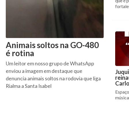
que é 
fortal
Animais soltos na GO-480
é rotina
Um leitor em nosso grupo de WhatsApp
enviou a imagem em destaque que
Juqui
rein
denuncia animais soltos na rodovia que liga
Carl
Rialma a Santa Isabel
Espaço
música 