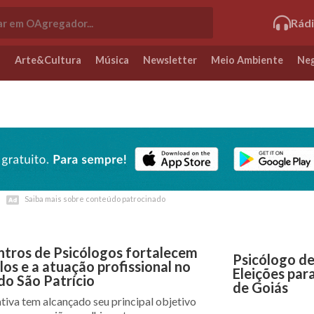
Rád
o
Arte&Cultura
Música
Newsletter
Meio Ambiente
Neg
Saiba mais sobre conteúdo patrocinado
Saiba mais sobre conteúdo patrocinado
ntros de Psicólogos fortalecem
Psicólogo de
los e a atuação profissional no
Eleições par
do São Patrício
de Goiás
ativa tem alcançado seu principal objetivo