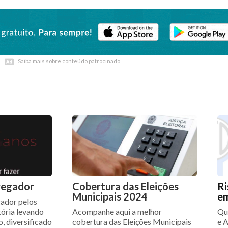
Saiba mais sobre conteúdo patrocinado
Saiba mais sobre conteúdo patrocinado
regador
Cobertura das Eleições
Ri
Municipais 2024
e
ador pelos
tória levando
Acompanhe aqui a melhor
Qua
, diversificado
cobertura das Eleições Municipais
e 