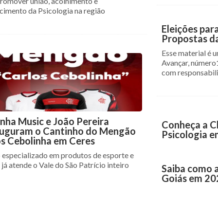
promover união, acolhimento e
ecimento da Psicologia na região
Eleições par
Propostas d
Esse material é 
Avançar, número
com responsabil
nha Music e João Pereira
Conheça a C
auguram o Cantinho do Mengão
Psicologia e
os Cebolinha em Ceres
 especializado em produtos de esporte e
já atende o Vale do São Patrício inteiro
Saiba como a
Goiás em 20