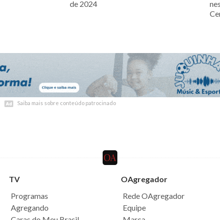
de 2024
ne
Ce
Saiba mais sobre conteúdo patrocinado
Saiba mais sobre conteúdo patrocinado
TV
OAgregador
Programas
Rede OAgregador
Agregando
Equipe
Caras do Meu Brasil
Marca