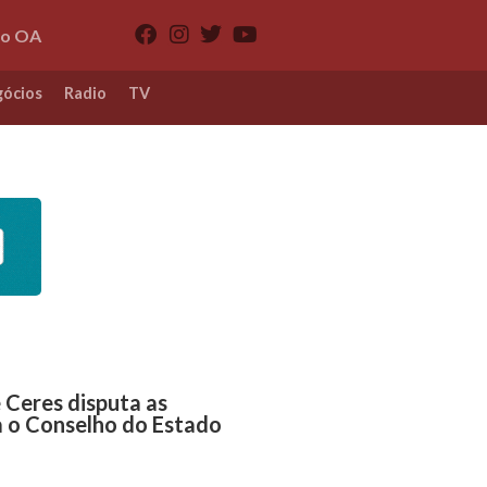
io OA
ócios
Radio
TV
 Ceres disputa as
a o Conselho do Estado