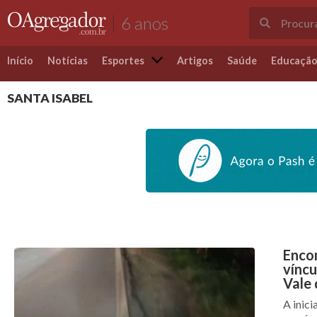
6 anos
Início
Notícias
Esportes
Artigos
Saúde
Educaçã
SANTA ISABEL
Enco
víncu
Vale 
A inici