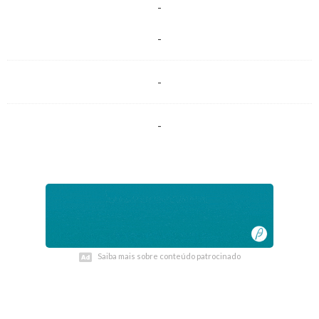
-
-
-
-
Saiba mais sobre conteúdo patrocinado
Saiba mais sobre conteúdo patrocinado