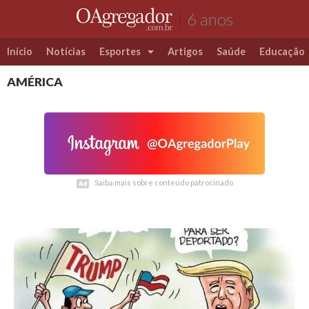
6 anos
Início
Notícias
Esportes
Artigos
Saúde
Educação
AMÉRICA
Futebol
Coluna Esportiva Valério Luiz
Saiba mais sobre conteúdo patrocinado
Saiba mais sobre conteúdo patrocinado