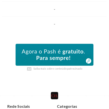
-
-
Saiba mais sobre conteúdo patrocinado
Saiba mais sobre conteúdo patrocinado
Rede Sociais
Categorias