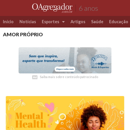
6 anos
Início
Notícias
Esportes
Artigos
Saúde
Educação
AMOR PRÓPRIO
Futebol
Coluna Esportiva Valério Luiz
Saiba mais sobre conteúdo patrocinado
Saiba mais sobre conteúdo patrocinado