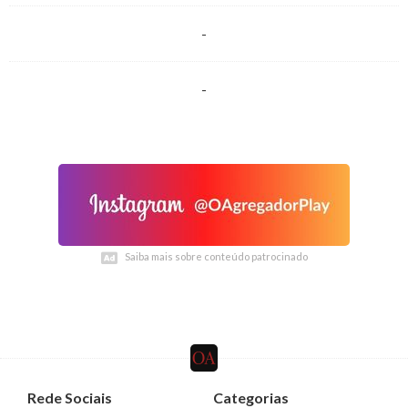
-
-
Saiba mais sobre conteúdo patrocinado
Saiba mais sobre conteúdo patrocinado
Rede Sociais
Categorias