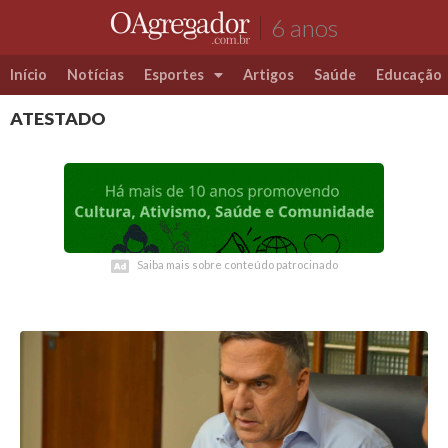
6 anos
Início
Notícias
Esportes
Artigos
Saúde
Educação
ATESTADO
Futebol
Coluna Esportiva Valério Luiz
Saiba mais sobre conteúdo patrocinado
Saiba mais sobre conteúdo patrocinado