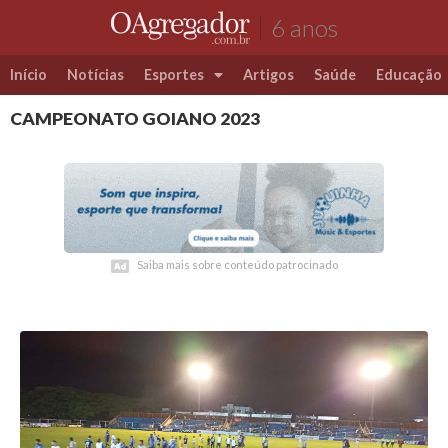
6 anos
Início
Notícias
Esportes
Artigos
Saúde
Educação
CAMPEONATO GOIANO 2023
Futebol
Coluna Esportiva Valério Luiz
Saiba mais sobre conteúdo patrocinado
Saiba mais sobre conteúdo patrocinado