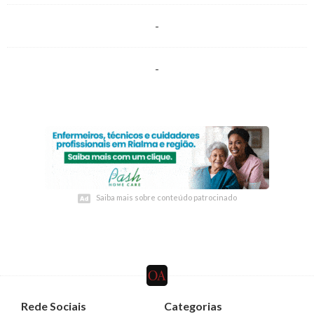
-
-
Saiba mais sobre conteúdo patrocinado
Saiba mais sobre conteúdo patrocinado
Rede Sociais
Categorias