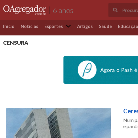
6 anos
Início
Notícias
Esportes
Artigos
Saúde
Educaçã
CENSURA
Ceres
Num pa
e parda