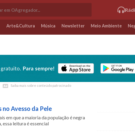
Rád
o
Arte&Cultura
Música
Newsletter
Meio Ambiente
Neg
Saiba mais sobre conteúdo patrocinado
Saiba mais sobre conteúdo patrocinado
 no Avesso da Pele
ís em que a maioria da população é negra
, essa leitura é essencial