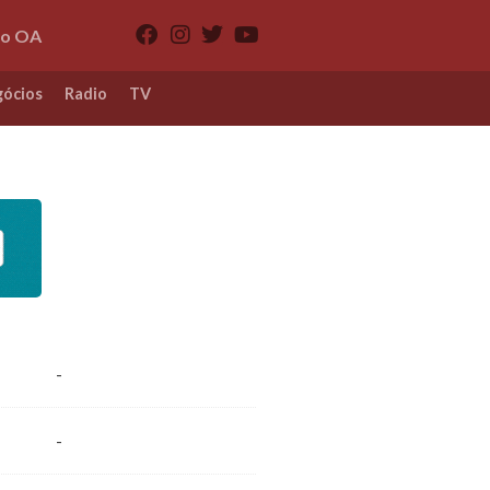
io OA
ócios
Radio
TV
-
-