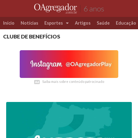
6 anos
Início
Notícias
Esportes
Artigos
Saúde
Educação
CLUBE DE BENEFÍCIOS
Futebol
Coluna Esportiva Valério Luiz
Saiba mais sobre conteúdo patrocinado
Saiba mais sobre conteúdo patrocinado