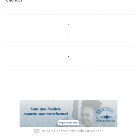
-
-
-
-
Saiba mais sobre conteúdo patrocinado
Saiba mais sobre conteúdo patrocinado