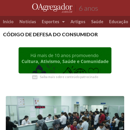
6 anos
Início
Notícias
Esportes
Artigos
Saúde
Educação
CÓDIGO DE DEFESA DO CONSUMIDOR
Futebol
Coluna Esportiva Valério Luiz
Saiba mais sobre conteúdo patrocinado
Saiba mais sobre conteúdo patrocinado