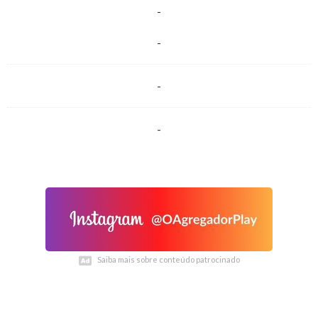
-
-
-
-
Saiba mais sobre conteúdo patrocinado
Saiba mais sobre conteúdo patrocinado