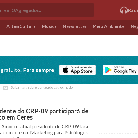
Rád
o
Arte&Cultura
Música
Newsletter
Meio Ambiente
Neg
Saiba mais sobre conteúdo patrocinado
Saiba mais sobre conteúdo patrocinado
dente do CRP-09 participará de
to em Ceres
a Amorim, atual presidente do CRP-09 fará
ra com o tema: Marketing para Psicólogos