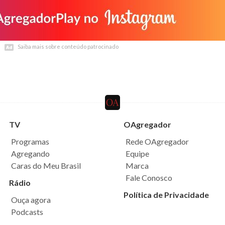
Saiba mais sobre conteúdo patrocinado
Saiba mais sobre conteúdo patrocinado
TV
OAgregador
Programas
Rede OAgregador
Agregando
Equipe
Caras do Meu Brasil
Marca
Fale Conosco
Rádio
Política de Privacidade
Ouça agora
Podcasts