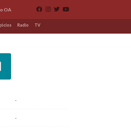
io OA
ócios
Radio
TV
-
-