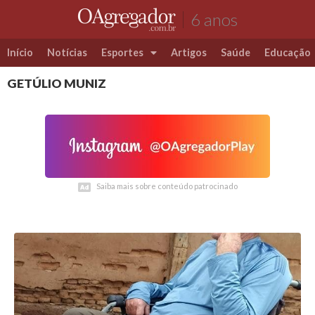
6 anos
Início
Notícias
Esportes
Artigos
Saúde
Educação
GETÚLIO MUNIZ
Futebol
Coluna Esportiva Valério Luiz
Saiba mais sobre conteúdo patrocinado
Saiba mais sobre conteúdo patrocinado