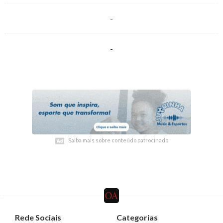
-
-
Saiba mais sobre conteúdo patrocinado
Saiba mais sobre conteúdo patrocinado
Rede Sociais
Categorias