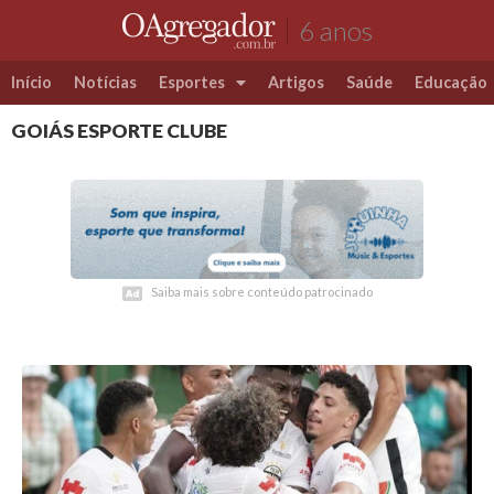
6 anos
Início
Notícias
Esportes
Artigos
Saúde
Educação
GOIÁS ESPORTE CLUBE
Futebol
Coluna Esportiva Valério Luiz
Saiba mais sobre conteúdo patrocinado
Saiba mais sobre conteúdo patrocinado