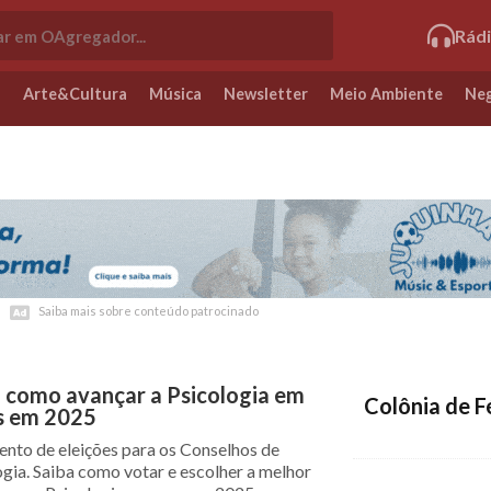
Rád
o
Arte&Cultura
Música
Newsletter
Meio Ambiente
Neg
Saiba mais sobre conteúdo patrocinado
Saiba mais sobre conteúdo patrocinado
 como avançar a Psicologia em
Colônia de F
s em 2025
nto de eleições para os Conselhos de
ogia. Saiba como votar e escolher a melhor