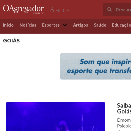
6 anos
Início
Notícias
Esportes
Artigos
Saúde
Educaçã
GOIÁS
Saiba
Goiá
É mome
Psicol