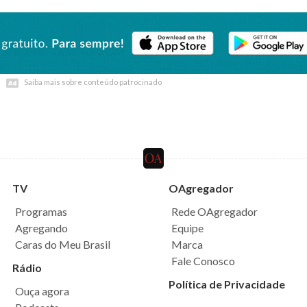
Saiba mais sobre conteúdo patrocinado
Saiba mais sobre conteúdo patrocinado
TV
OAgregador
Programas
Rede OAgregador
Agregando
Equipe
Caras do Meu Brasil
Marca
Fale Conosco
Rádio
Política de Privacidade
Ouça agora