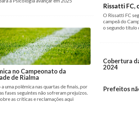
para a Psicologia avançar em 2025
Rissatti FC
O Rissatti FC se
campeã do Campe
o segundo título
Cobertura da
2024
mica no Campeonato da
ade de Rialma
 a uma polêmica nas quartas de finais, por
Prefeitos nã
as fases seguintes não sofreram prejuízos.
obre as críticas e reclamações aqui