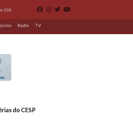
io OA
ócios
Radio
TV
érias do CESP