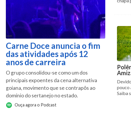
chapa 
Carne Doce anuncia o fim
das atividades após 12
anos de carreira
Polê
Amiz
O grupo consolidou-se como um dos
principais expoentes da cena alternativa
Devido
pouco 
goiana, movimento que se contrapôs ao
Saiba s
domínio do sertanejo no estado.
Ouça agora o Podcast