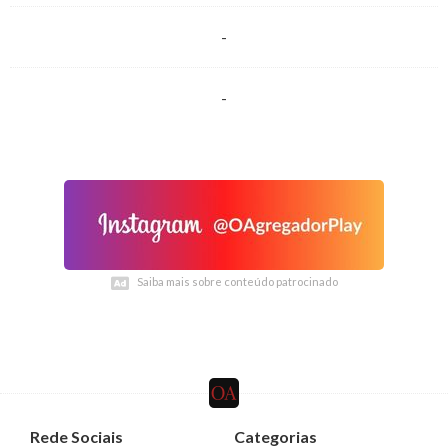
-
-
Saiba mais sobre conteúdo patrocinado
Saiba mais sobre conteúdo patrocinado
Rede Sociais
Categorias