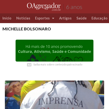
6 anos
Início
Notícias
Esportes
Artigos
Saúde
Educação
MICHELLE BOLSONARO
Futebol
Coluna Esportiva Valério Luiz
Saiba mais sobre conteúdo patrocinado
Saiba mais sobre conteúdo patrocinado