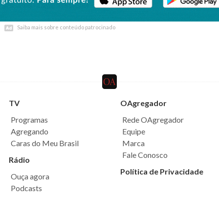
Saiba mais sobre conteúdo patrocinado
Saiba mais sobre conteúdo patrocinado
TV
OAgregador
Programas
Rede OAgregador
Agregando
Equipe
Caras do Meu Brasil
Marca
Fale Conosco
Rádio
Política de Privacidade
Ouça agora
Podcasts