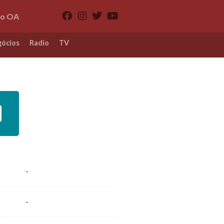
io OA
ócios
Radio
TV
-
-