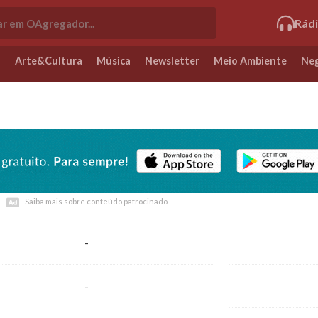
Rád
o
Arte&Cultura
Música
Newsletter
Meio Ambiente
Neg
Saiba mais sobre conteúdo patrocinado
Saiba mais sobre conteúdo patrocinado
-
-