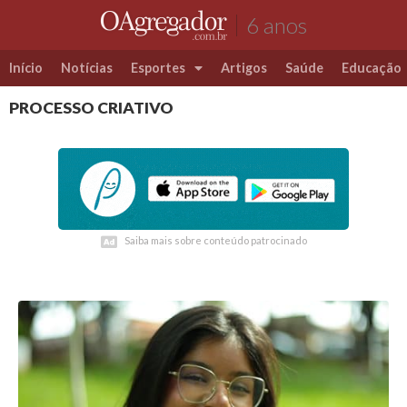
6 anos
Início
Notícias
Esportes
Artigos
Saúde
Educação
PROCESSO CRIATIVO
Futebol
Coluna Esportiva Valério Luiz
Saiba mais sobre conteúdo patrocinado
Saiba mais sobre conteúdo patrocinado