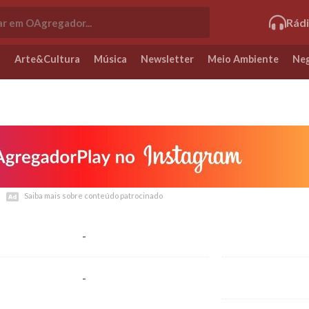
Rád
o
Arte&Cultura
Música
Newsletter
Meio Ambiente
Neg
Saiba mais sobre conteúdo patrocinado
Saiba mais sobre conteúdo patrocinado
-
-