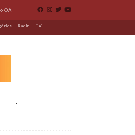
io OA
ócios
Radio
TV
-
-