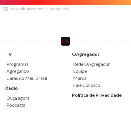
Saiba mais sobre conteúdo patrocinado
Saiba mais sobre conteúdo patrocinado
TV
OAgregador
Programas
Rede OAgregador
Agregando
Equipe
Caras do Meu Brasil
Marca
Fale Conosco
Rádio
Política de Privacidade
Ouça agora
Podcasts