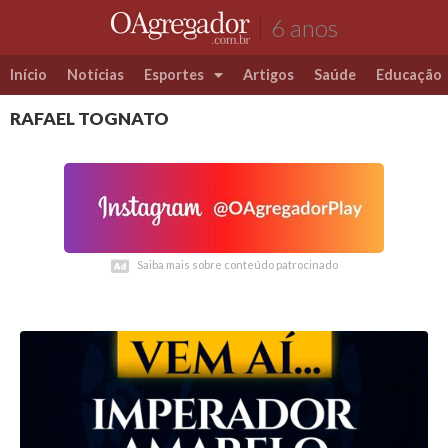
6 anos
Início
Notícias
Esportes
Artigos
Saúde
Educação
RAFAEL TOGNATO
Futebol
Coluna Esportiva Valério Luiz
Saiba mais sobre conteúdo patrocinado
Saiba mais sobre conteúdo patrocinado