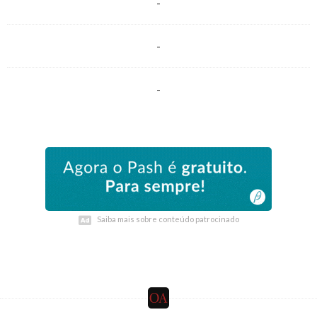
-
-
-
Saiba mais sobre conteúdo patrocinado
Saiba mais sobre conteúdo patrocinado