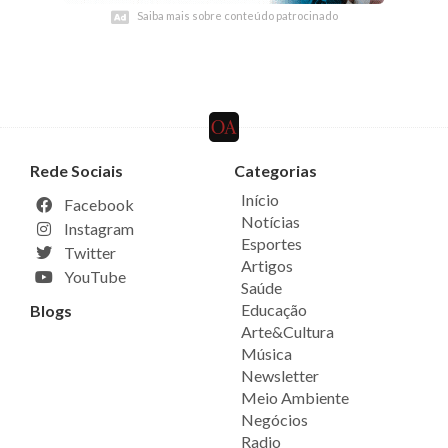
Saiba mais sobre conteúdo patrocinado
Saiba mais sobre conteúdo patrocinado
Rede Sociais
Categorias
Início
Facebook
Notícias
Instagram
Esportes
Twitter
Artigos
YouTube
Saúde
Educação
Blogs
Arte&Cultura
Música
Newsletter
Meio Ambiente
Negócios
Radio