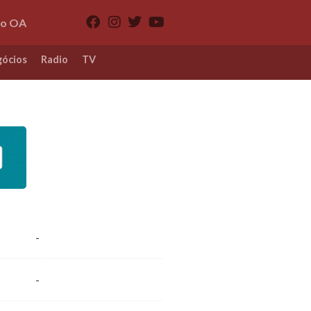
io OA
ócios
Radio
TV
-
-