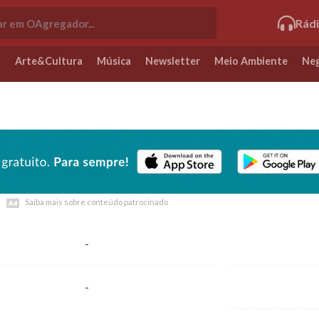
Rád
o
Arte&Cultura
Música
Newsletter
Meio Ambiente
Neg
Saiba mais sobre conteúdo patrocinado
Saiba mais sobre conteúdo patrocinado
-
-