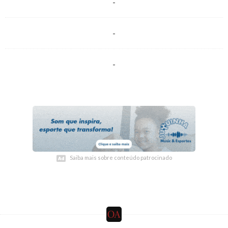
-
-
-
Saiba mais sobre conteúdo patrocinado
Saiba mais sobre conteúdo patrocinado