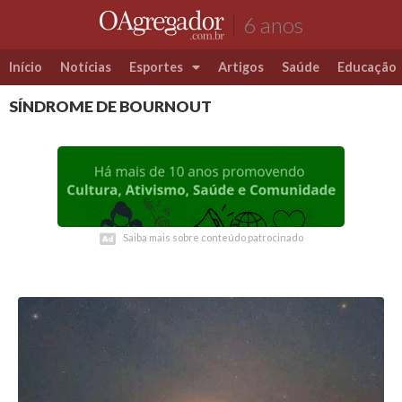
6 anos
Início
Notícias
Esportes
Artigos
Saúde
Educação
SÍNDROME DE BOURNOUT
Futebol
Coluna Esportiva Valério Luiz
Saiba mais sobre conteúdo patrocinado
Saiba mais sobre conteúdo patrocinado