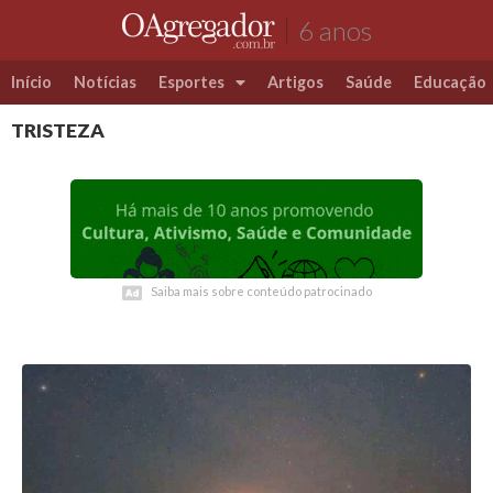
6 anos
Início
Notícias
Esportes
Artigos
Saúde
Educação
TRISTEZA
Futebol
Coluna Esportiva Valério Luiz
Saiba mais sobre conteúdo patrocinado
Saiba mais sobre conteúdo patrocinado