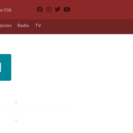
io OA
ócios
Radio
TV
-
-