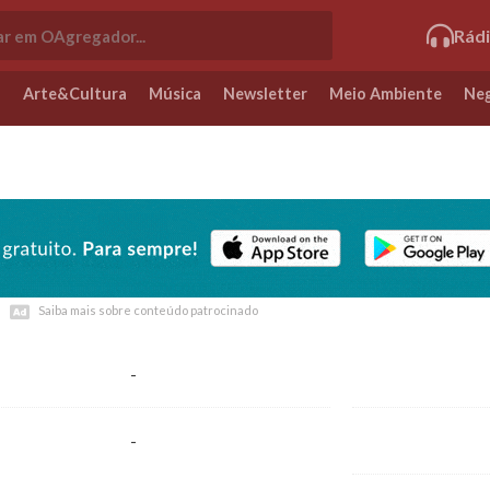
Rád
o
Arte&Cultura
Música
Newsletter
Meio Ambiente
Neg
Saiba mais sobre conteúdo patrocinado
Saiba mais sobre conteúdo patrocinado
-
-