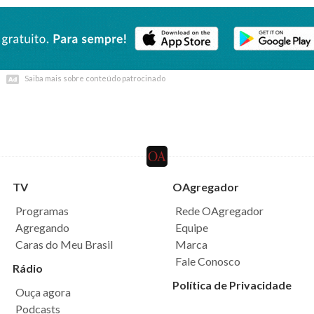
Saiba mais sobre conteúdo patrocinado
Saiba mais sobre conteúdo patrocinado
TV
OAgregador
Programas
Rede OAgregador
Agregando
Equipe
Caras do Meu Brasil
Marca
Fale Conosco
Rádio
Política de Privacidade
Ouça agora
Podcasts