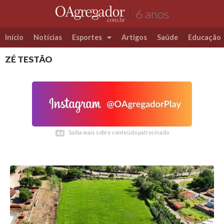
6 anos
Início
Notícias
Esportes
Artigos
Saúde
Educação
ZÉ TESTÃO
Futebol
Coluna Esportiva Valério Luiz
Saiba mais sobre conteúdo patrocinado
Saiba mais sobre conteúdo patrocinado