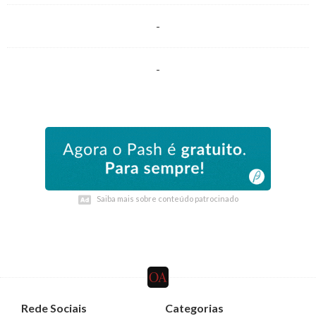
-
-
Saiba mais sobre conteúdo patrocinado
Saiba mais sobre conteúdo patrocinado
Rede Sociais
Categorias