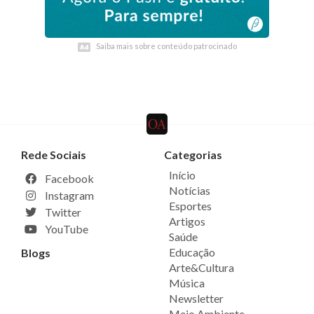
Saiba mais sobre conteúdo patrocinado
Saiba mais sobre conteúdo patrocinado
Rede Sociais
Categorias
Início
Facebook
Notícias
Instagram
Esportes
Twitter
Artigos
YouTube
Saúde
Educação
Blogs
Arte&Cultura
Música
Newsletter
Meio Ambiente