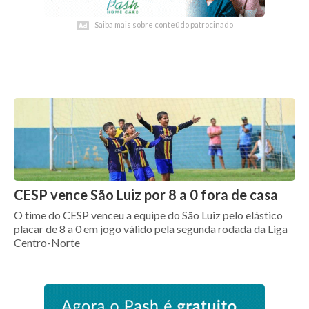
Saiba mais sobre conteúdo patrocinado
Saiba mais sobre conteúdo patrocinado
CESP vence São Luiz por 8 a 0 fora de casa
O time do CESP venceu a equipe do São Luiz pelo elástico
placar de 8 a 0 em jogo válido pela segunda rodada da Liga
Centro-Norte