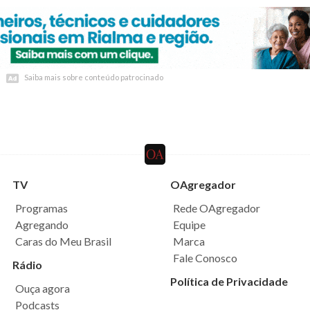
Saiba mais sobre conteúdo patrocinado
Saiba mais sobre conteúdo patrocinado
TV
OAgregador
Programas
Rede OAgregador
Agregando
Equipe
Caras do Meu Brasil
Marca
Fale Conosco
Rádio
Política de Privacidade
Ouça agora
Podcasts