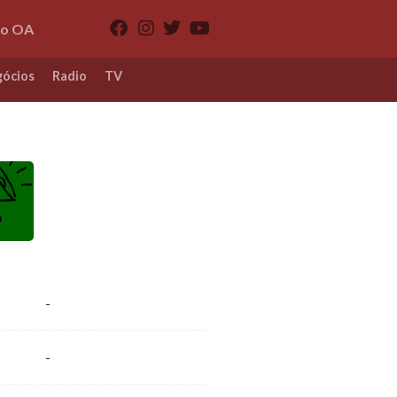
io OA
ócios
Radio
TV
-
-