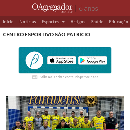
6 anos
Início
Notícias
Esportes
Artigos
Saúde
Educação
CENTRO ESPORTIVO SÃO PATRÍCIO
Futebol
Coluna Esportiva Valério Luiz
Saiba mais sobre conteúdo patrocinado
Saiba mais sobre conteúdo patrocinado