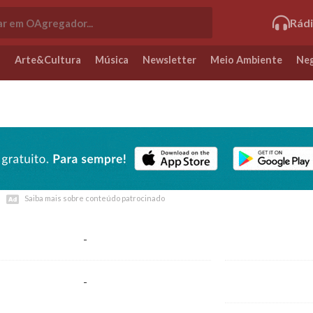
Rád
o
Arte&Cultura
Música
Newsletter
Meio Ambiente
Neg
Saiba mais sobre conteúdo patrocinado
Saiba mais sobre conteúdo patrocinado
-
-