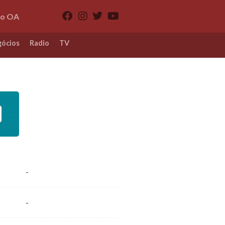
io OA
ócios
Radio
TV
-
-