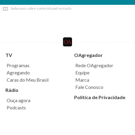
Saiba mais sobre conteúdo patrocinado
Saiba mais sobre conteúdo patrocinado
TV
OAgregador
Programas
Rede OAgregador
Agregando
Equipe
Caras do Meu Brasil
Marca
Fale Conosco
Rádio
Política de Privacidade
Ouça agora
Podcasts