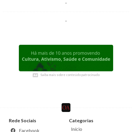
-
-
Saiba mais sobre conteúdo patrocinado
Saiba mais sobre conteúdo patrocinado
Rede Sociais
Categorias
Início
Facebook