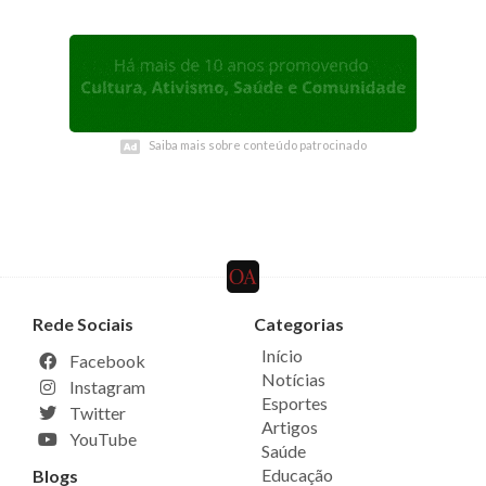
Saiba mais sobre conteúdo patrocinado
Saiba mais sobre conteúdo patrocinado
Rede Sociais
Categorias
Início
Facebook
Notícias
Instagram
Esportes
Twitter
Artigos
YouTube
Saúde
Educação
Blogs