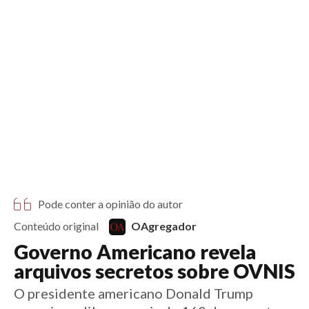
6 anos
Início
Notícias
Esportes
Artigos
Saúde
Educação
Futebol
Coluna Esportiva Valério Luiz
Saiba mais sobre conteúdo patrocinado
Saiba mais sobre conteúdo patrocinado
Pode conter a opinião do autor
Conteúdo original
OAgregador
Governo Americano revela
arquivos secretos sobre OVNIS
O presidente americano Donald Trump