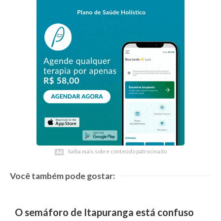
Saiba mais sobre conteúdo patrocinado
Saiba mais sobre conteúdo patrocinado
Você também pode gostar:
O semáforo de Itapuranga está confuso