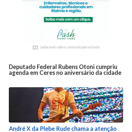
Saiba mais sobre conteúdo patrocinado
Saiba mais sobre conteúdo patrocinado
Deputado Federal Rubens Otoni cumpriu
agenda em Ceres no aniversário da cidade
André X da Plebe Rude chama a atenção