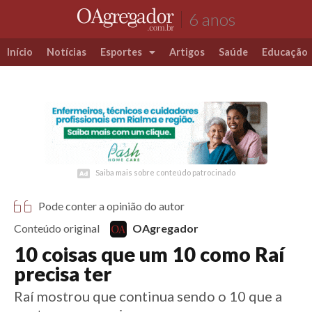
6 anos
Início
Notícias
Esportes
Artigos
Saúde
Educação
Futebol
Coluna Esportiva Valério Luiz
Saiba mais sobre conteúdo patrocinado
Saiba mais sobre conteúdo patrocinado
Pode conter a opinião do autor
Conteúdo original
OAgregador
10 coisas que um 10 como Raí
precisa ter
Raí mostrou que continua sendo o 10 que a