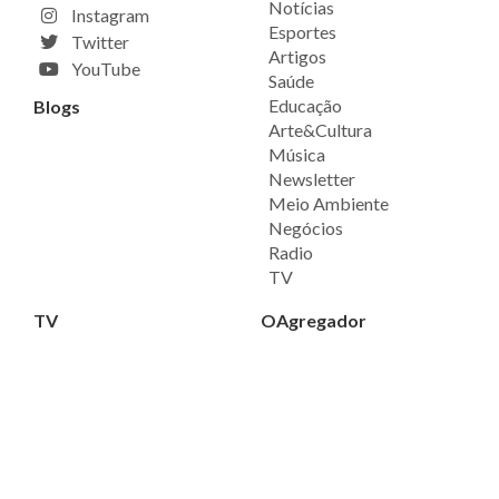
Notícias
Instagram
Esportes
Twitter
Artigos
YouTube
Saúde
Educação
Blogs
Arte&Cultura
Música
Newsletter
Meio Ambiente
Negócios
Radio
TV
TV
OAgregador
Programas
Rede OAgregador
Agregando
Equipe
Caras do Meu Brasil
Marca
Fale Conosco
Rádio
Política de Privacidade
Ouça agora