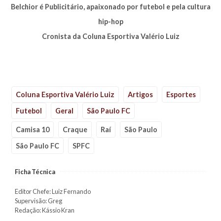
Belchior é Publicitário, apaixonado por futebol e pela cultura
hip-hop
Cronista da Coluna Esportiva Valério Luiz
Coluna Esportiva Valério Luiz
Artigos
Esportes
Futebol
Geral
São Paulo FC
Camisa 10
Craque
Raí
São Paulo
São Paulo FC
SPFC
Ficha Técnica
Editor Chefe: Luiz Fernando
Supervisão: Greg
Redação: Kássio Kran