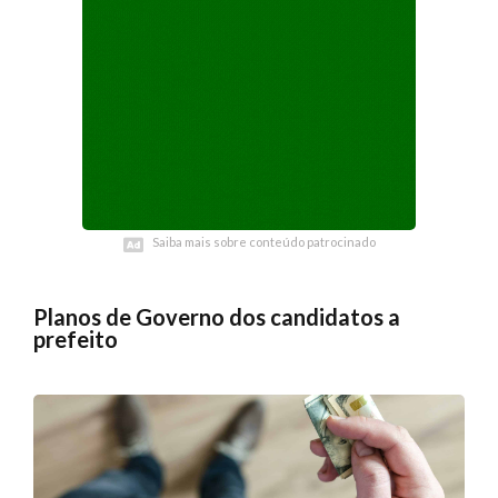
Saiba mais sobre conteúdo patrocinado
Saiba mais sobre conteúdo patrocinado
Planos de Governo dos candidatos a
prefeito