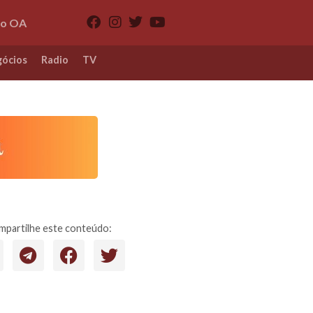
io OA
ócios
Radio
TV
partilhe este conteúdo: