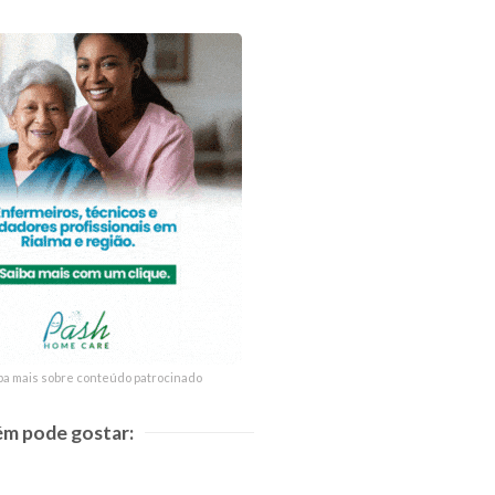
ba mais sobre conteúdo patrocinado
ba mais sobre conteúdo patrocinado
m pode gostar: