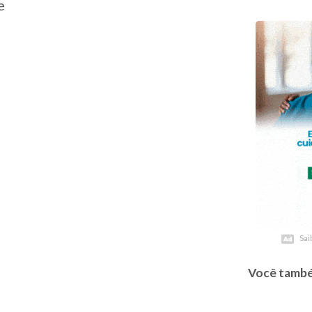
e
Sai
Sai
Você també