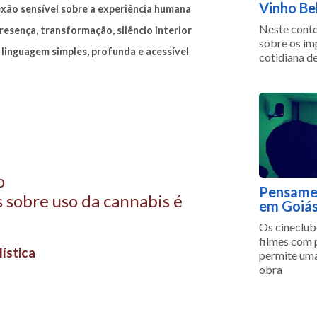
Vinho Be
flexão sensível sobre a experiência humana
Neste conto
sença, transformação, silêncio interior
sobre os im
linguagem simples, profunda e acessível
cotidiana d
o
Pensamen
sobre uso da cannabis é
em Goiá
Os cineclub
filmes com 
ística
permite uma
obra