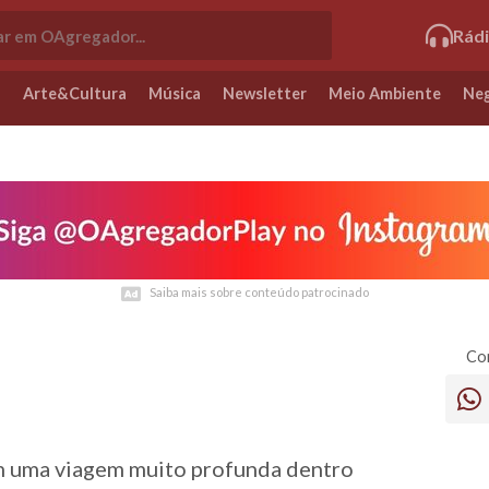
Rád
o
Arte&Cultura
Música
Newsletter
Meio Ambiente
Neg
Saiba mais sobre conteúdo patrocinado
Saiba mais sobre conteúdo patrocinado
Com
em uma viagem muito profunda dentro