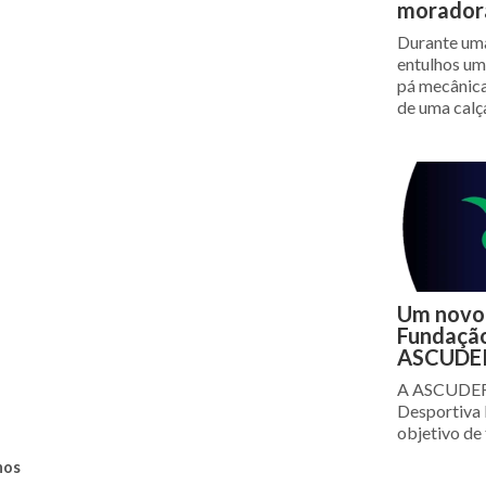
morador
Durante uma
entulhos u
pá mecânica
de uma calç
Um novo 
Fundação
ASCUDE
A ASCUDERA 
Desportiva 
objetivo de
nos