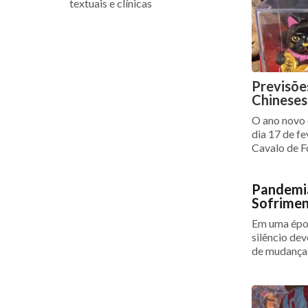
textuais e clínicas
Previsõe
Chinese
O ano novo 
dia 17 de fe
Cavalo de F
Pandemia
Sofrimen
Em uma époc
silêncio dev
de mudanças