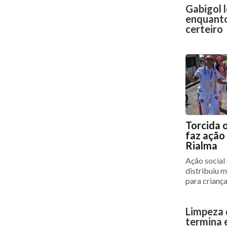
Gabigol 
enquanto
certeiro
Torcida 
faz ação
Rialma
Ação social
distribuiu 
para crianç
Limpeza 
termina 