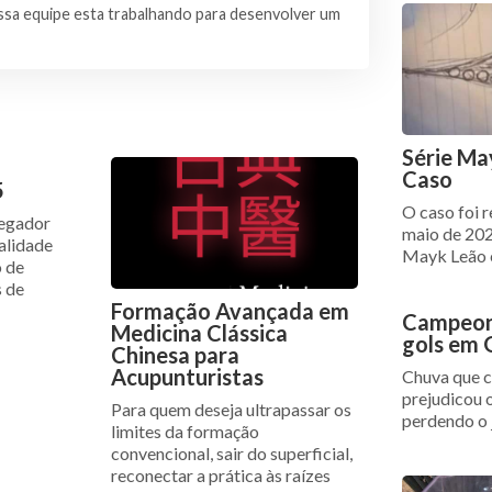
sa equipe esta trabalhando para desenvolver um
Série Ma
Caso
5
O caso foi 
egador
maio de 202
alidade
Mayk Leão 
o de
 de
Formação Avançada em
Campeon
Medicina Clássica
gols em 
Chinesa para
Acupunturistas
Chuva que c
prejudicou 
Para quem deseja ultrapassar os
perdendo o j
limites da formação
convencional, sair do superficial,
reconectar a prática às raízes