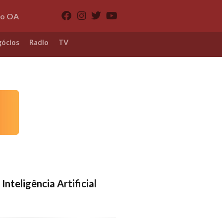
io OA
ócios
Radio
TV
 Inteligência Artificial