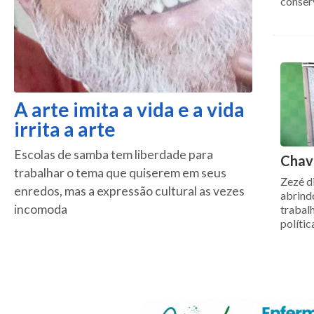
conser
A arte imita a vida e a vida
irrita a arte
Escolas de samba tem liberdade para
Chav
trabalhar o tema que quiserem em seus
Zezé d
enredos, mas a expressão cultural as vezes
abrind
incomoda
trabal
polític