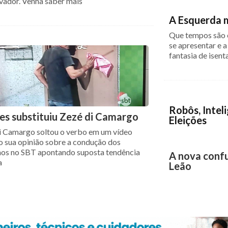
vador. Venha saber mais
A Esquerda 
Que tempos são e
se apresentar e a
fantasia de isent
Robôs, Inteli
es substituiu Zezé di Camargo
Eleições
i Camargo soltou o verbo em um vídeo
o sua opinião sobre a condução dos
hos no SBT apontando suposta tendência
A nova conf
a
Leão