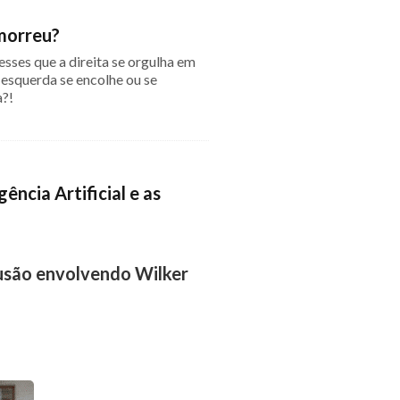
morreu?
sses que a direita se orgulha em
 esquerda se encolhe ou se
a?!
gência Artificial e as
usão envolvendo Wilker