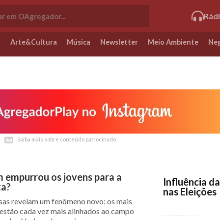
Rád
o
Arte&Cultura
Música
Newsletter
Meio Ambiente
Neg
Saiba mais sobre conteúdo patrocinado
Saiba mais sobre conteúdo patrocinado
 empurrou os jovens para a
Influência da
ta?
nas Eleições
sas revelam um fenômeno novo: os mais
 estão cada vez mais alinhados ao campo