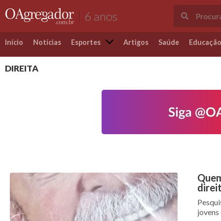
6 anos
Início
Notícias
Esportes
Artigos
Saúde
Educaçã
DIREITA
Quem
direi
Pesqui
jovens