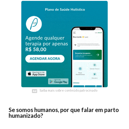
Saiba mais sobre conteúdo patrocinado
Saiba mais sobre conteúdo patrocinado
Se somos humanos, por que falar em parto
humanizado?