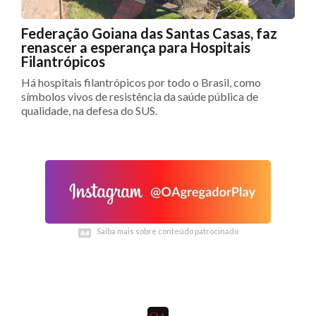
Federação Goiana das Santas Casas, faz
renascer a esperança para Hospitais
Filantrópicos
Há hospitais filantrópicos por todo o Brasil, como
símbolos vivos de resistência da saúde pública de
qualidade, na defesa do SUS.
Saiba mais sobre conteúdo patrocinado
Saiba mais sobre conteúdo patrocinado