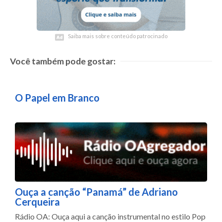
Saiba mais sobre conteúdo patrocinado
Saiba mais sobre conteúdo patrocinado
Você também pode gostar:
O Papel em Branco
Ouça a canção “Panamá” de Adriano
Cerqueira
Rádio OA: Ouça aqui a canção instrumental no estilo Pop