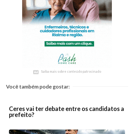
Saiba mais sobre conteúdo patrocinado
Saiba mais sobre conteúdo patrocinado
Você também pode gostar:
Ceres vai ter debate entre os candidatos a
prefeito?