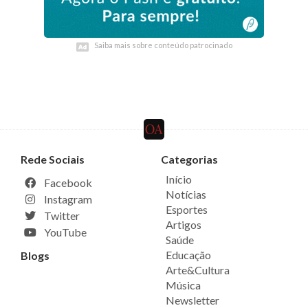
Saiba mais sobre conteúdo patrocinado
Saiba mais sobre conteúdo patrocinado
Rede Sociais
Categorias
Início
Facebook
Notícias
Instagram
Esportes
Twitter
Artigos
YouTube
Saúde
Educação
Blogs
Arte&Cultura
Música
Newsletter