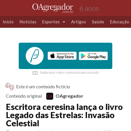
6 anos
Início
Notícias
Esportes
Artigos
Saúde
Educação
Futebol
Coluna Esportiva Valério Luiz
Saiba mais sobre conteúdo patrocinado
Saiba mais sobre conteúdo patrocinado
Este é um conteúdo fictício
Conteúdo original
OAgregador
Escritora ceresina lança o livro
Legado das Estrelas: Invasão
Celestial