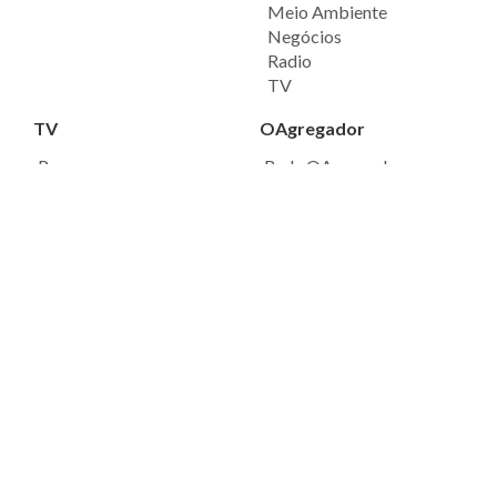
Meio Ambiente
Negócios
Radio
TV
TV
OAgregador
Programas
Rede OAgregador
Agregando
Equipe
Caras do Meu Brasil
Marca
Fale Conosco
Rádio
Política de Privacidade
Ouça agora
Podcasts