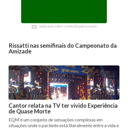
Saiba mais sobre conteúdo patrocinado
Saiba mais sobre conteúdo patrocinado
Rissatti nas semifinais do Campeonato da
Amizade
Cantor relata na TV ter vivido Experiência
de Quase Morte
EQM é um conjunto de sensações complexas em
situações onde o paciente está literalmente entre a vida e