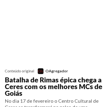
6 anos
Início
Notícias
Esportes
Artigos
Saúde
Educação
Futebol
Coluna Esportiva Valério Luiz
Saiba mais sobre conteúdo patrocinado
Saiba mais sobre conteúdo patrocinado
Conteúdo original
OAgregador
Batalha de Rimas épica chega a
Ceres com os melhores MCs de
Goiás
No dia 17 de fevereiro o Centro Cultural de
Ceres se transformará no palco de uma