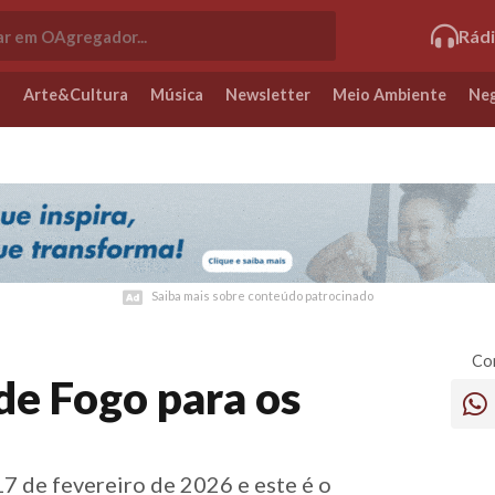
Rád
o
Arte&Cultura
Música
Newsletter
Meio Ambiente
Neg
Saiba mais sobre conteúdo patrocinado
Saiba mais sobre conteúdo patrocinado
Com
de Fogo para os
7 de fevereiro de 2026 e este é o