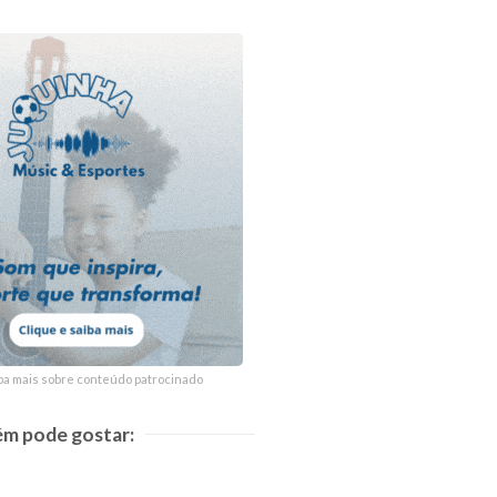
ba mais sobre conteúdo patrocinado
ba mais sobre conteúdo patrocinado
m pode gostar: