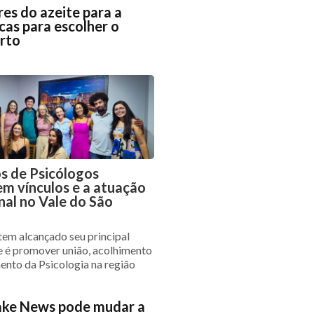
res do azeite para a
cas para escolher o
erto
s de Psicólogos
em vínculos e a atuação
nal no Vale do São
 tem alcançado seu principal
e é promover união, acolhimento
mento da Psicologia na região
ake News pode mudar a