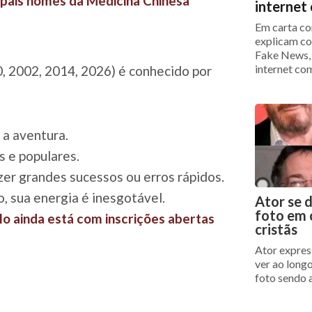
cipais nomes da Medicina Chinesa
interne
Em carta co
explicam co
Fake News,
internet co
, 2002, 2014, 2026) é conhecido por
a aventura.
s e populares.
zer grandes sucessos ou erros rápidos.
 sua energia é inesgotável.
Ator se 
foto em c
o ainda está com inscrições abertas
cristãs
Ator expres
ver ao long
foto sendo 