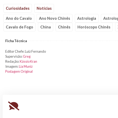
Curiosidades
Notícias
Ano do Cavalo
Ano Novo Chinês
Astrologia
Astrolo
Cavalo de Fogo
China
Chinês
Horóscopo Chinês
Ficha Técnica
Editor Chefe: Luiz Fernando
Supervisão:
Greg
Redação:
Kássio Kran
Imagem:
Lia Muniz
Postagem Original