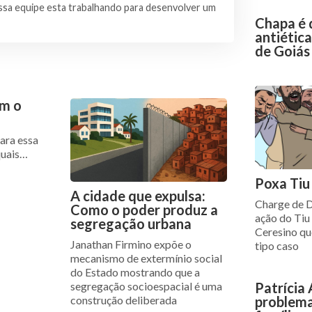
sa equipe esta trabalhando para desenvolver um
Chapa é 
antiétic
de Goiás
om o
ara essa
quais…
Poxa Tiu
A cidade que expulsa:
Charge de D
Como o poder produz a
ação do Tiu
segregação urbana
Ceresino qu
Janathan Firmino expõe o
tipo caso
mecanismo de extermínio social
do Estado mostrando que a
Patrícia 
segregação socioespacial é uma
problema
construção deliberada