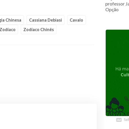
professor J
Opção
gia Chinesa
Cassiana Debiasi
Cavalo
Zodíaco
Zodíaco Chinês
Sai
Sai