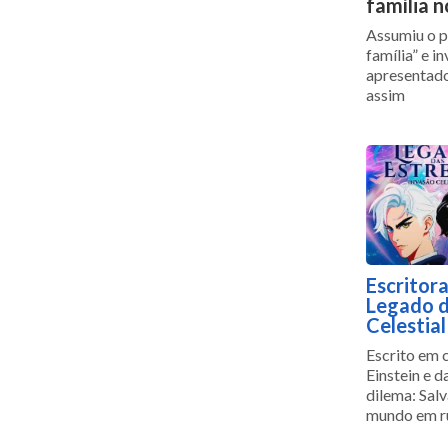
família 
Assumiu o p
família” e i
apresentado
assim
Escritora
Legado d
Celestial
Escrito em 
Einstein e d
dilema: Sal
mundo em r