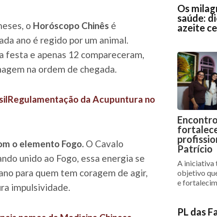
Os milag
saúde: di
meses, o
Horóscopo Chinês
é
azeite c
ada ano é regido por um animal.
ma festa e apenas 12 compareceram,
nagem na ordem de chegada.
asilRegulamentação da Acupuntura no
Encontro
fortalec
profissio
om o elemento Fogo.
O Cavalo
Patrício
ando unido ao Fogo, essa energia se
A iniciativa
 ano para quem tem coragem de agir,
objetivo qu
e fortaleci
ra impulsividade.
PL das F