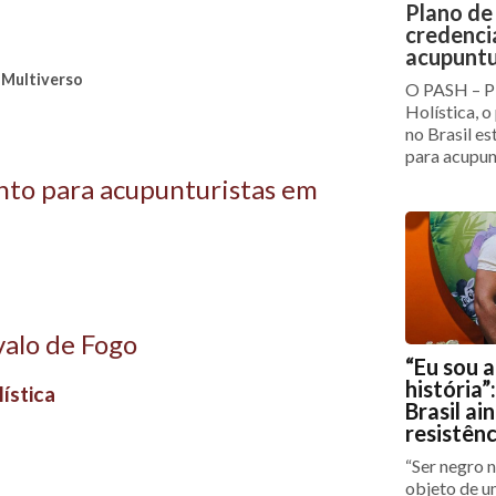
Plano de
credenci
acupuntu
 Multiverso
O PASH – Pl
Holística, o
no Brasil e
para acupun
nto para acupunturistas em
alo de Fogo
“Eu sou 
história”
ística
Brasil ai
resistênc
“Ser negro n
objeto de u