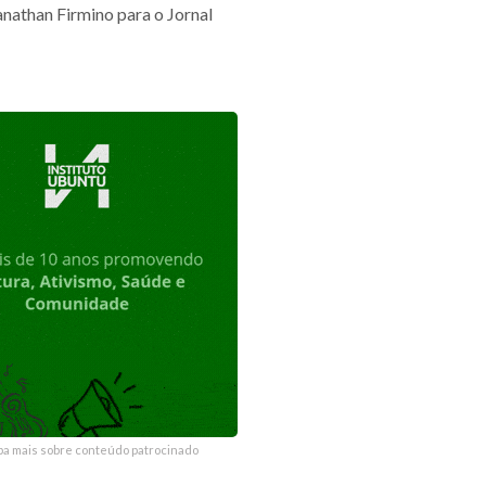
anathan Firmino para o Jornal
ba mais sobre conteúdo patrocinado
ba mais sobre conteúdo patrocinado