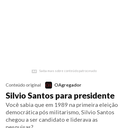
6 anos
Início
Notícias
Esportes
Artigos
Saúde
Educação
Futebol
Coluna Esportiva Valério Luiz
Saiba mais sobre conteúdo patrocinado
Saiba mais sobre conteúdo patrocinado
Conteúdo original
OAgregador
Silvio Santos para presidente
Você sabia que em 1989 na primeira eleição
democrática pós militarismo, Silvio Santos
chegou a ser candidato e liderava as
pesquisas?