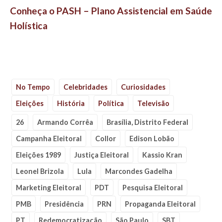
Conheça o PASH – Plano Assistencial em Saúde
Holística
No Tempo
Celebridades
Curiosidades
Eleições
História
Política
Televisão
26
Armando Corrêa
Brasília, Distrito Federal
Campanha Eleitoral
Collor
Edison Lobão
Eleições 1989
Justiça Eleitoral
Kassio Kran
Leonel Brizola
Lula
Marcondes Gadelha
Marketing Eleitoral
PDT
Pesquisa Eleitoral
PMB
Presidência
PRN
Propaganda Eleitoral
PT
Redemocratização
São Paulo
SBT