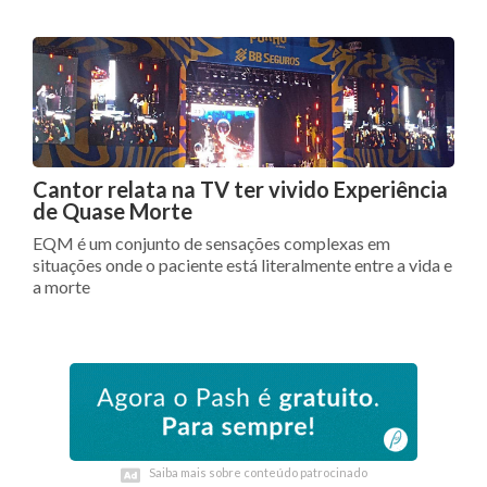
Cantor relata na TV ter vivido Experiência
de Quase Morte
EQM é um conjunto de sensações complexas em
situações onde o paciente está literalmente entre a vida e
a morte
Saiba mais sobre conteúdo patrocinado
Saiba mais sobre conteúdo patrocinado