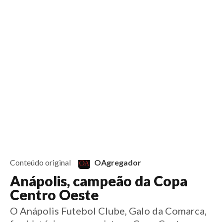
6 anos
Início
Notícias
Esportes
Artigos
Saúde
Educação
Futebol
Coluna Esportiva Valério Luiz
Saiba mais sobre conteúdo patrocinado
Saiba mais sobre conteúdo patrocinado
Pode conter a opinião do autor
Conteúdo original
OAgregador
Anápolis, campeão da Copa
Centro Oeste
O Anápolis Futebol Clube, Galo da Comarca,