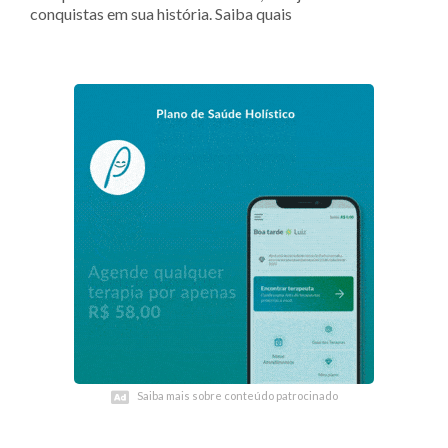
conquistas em sua história. Saiba quais
Saiba mais sobre conteúdo patrocinado
Saiba mais sobre conteúdo patrocinado