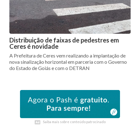
Distribuição de faixas de pedestres em
Ceres é novidade
A Prefeitura de Ceres vem realizando a implantação de
nova sinalização horizontal em parceria com o Governo
do Estado de Goiás e com o DETRAN
Saiba mais sobre conteúdo patrocinado
Saiba mais sobre conteúdo patrocinado