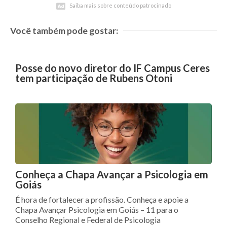
Saiba mais sobre conteúdo patrocinado
Saiba mais sobre conteúdo patrocinado
Você também pode gostar:
Posse do novo diretor do IF Campus Ceres
tem participação de Rubens Otoni
Conheça a Chapa Avançar a Psicologia em
Goiás
É hora de fortalecer a profissão. Conheça e apoie a
Chapa Avançar Psicologia em Goiás – 11 para o
Conselho Regional e Federal de Psicologia