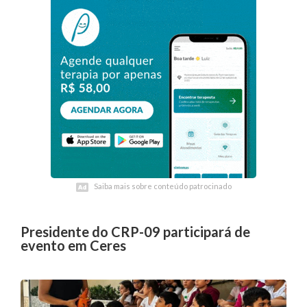
Saiba mais sobre conteúdo patrocinado
Saiba mais sobre conteúdo patrocinado
Presidente do CRP-09 participará de
evento em Ceres