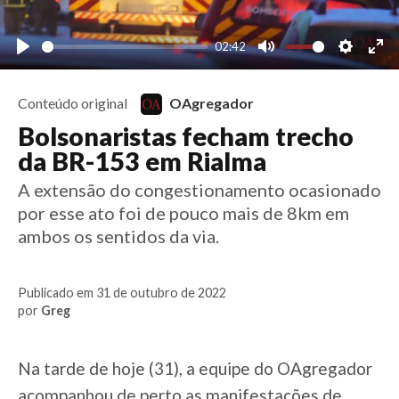
02:42
Play
Mute
Settings
Ent
Conteúdo original
OAgregador
Bolsonaristas fecham trecho
da BR-153 em Rialma
A extensão do congestionamento ocasionado
por esse ato foi de pouco mais de 8km em
ambos os sentidos da via.
Publicado em 31 de outubro de 2022
por
Greg
Na tarde de hoje (31), a equipe do OAgregador
acompanhou de perto as manifestações de