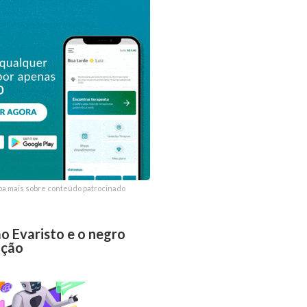
ba mais sobre conteúdo patrocinado
ba mais sobre conteúdo patrocinado
o Evaristo e o negro
ição