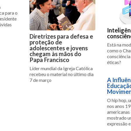
a
ca para o
esidente
dúvidas
Inteligênc
consciên
Diretrizes para defesa e
proteção de
Está na moda
adolescentes e jovens
como o Cha
chegam às mãos do
consciência
Papa Francisco
éticas?
Líder mundial da Igreja Católica
recebeu o material no último dia
A Influên
7 de março
Educação
Movimen
O hip hop, 
nos anos 19
americanas 
mostrado u
expressão e