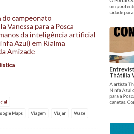
O Portal OA
um pool ent
cidade para
ria do campeonato
lla Vanessa para a Posca
anos da inteligência artificial
Ninfa Azul) em Rialma
 da Amizade
ística
Entrevis
Thátilla
A artista Th
Ninfa Azul 
para a Posc
canetas. Co
cial
oogle Maps
Viagem
Viajar
Waze