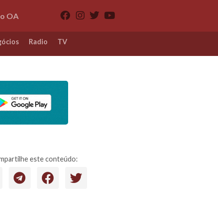
io OA
ócios
Radio
TV
partilhe este conteúdo: