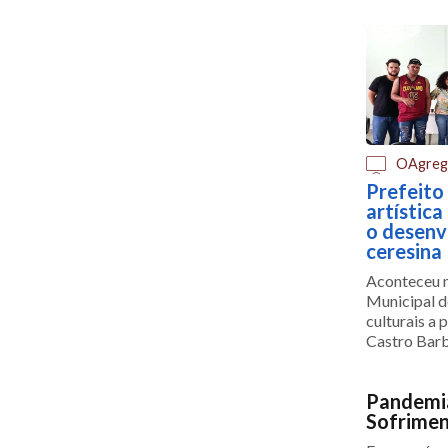
OAgreg
Prefeito
artística
o desenv
ceresina
Aconteceu n
Municipal d
culturais a
Castro Bar
Pandemia
Sofrimen