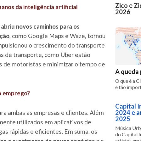
Zico e Z
nos da inteligência artificial
2026
m
abriu novos caminhos para os
ação
, como Google Maps e Waze, tornou
impulsionou o crescimento do transporte
as de transporte, como Uber estão
s de motoristas e minimizar o tempo de
A queda 
O que é a C
é tão impor
m o emprego?
Capital I
2024 e a
ra ambas as empresas e clientes. Além
2025
ente utilizados em aplicativos de
Música Urba
as rápidas e eficientes. Em suma, os
do Capital I
ra o surgimento de novos negócios
e a
artistas em