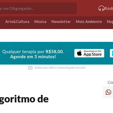
Rád
o
Arte&Cultura
Música
Newsletter
Meio Ambiente
Neg
Saiba mais sobre conteúdo patrocinado
Saiba mais sobre conteúdo patrocinado
Com
lgoritmo de