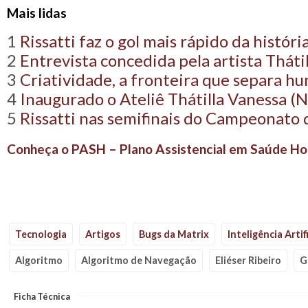
Mais lidas
1
Rissatti faz o gol mais rápido da histó
2
Entrevista concedida pela artista Tháti
3
Criatividade, a fronteira que separa hum
4
Inaugurado o Ateliê Thátilla Vanessa (
5
Rissatti nas semifinais do Campeonato
Conheça o PASH – Plano Assistencial em Saúde Hol
Tecnologia
Artigos
Bugs da Matrix
Inteligência Artifi
Algoritmo
Algoritmo de Navegação
Eliéser Ribeiro
G
Ficha Técnica