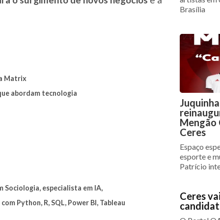
Brasília
a Matrix
 que abordam tecnologia
Juquinha
reinaugu
Mengão C
Ceres
Espaço espe
esporte e m
Patrício int
 Sociologia, especialista em IA,
Ceres va
 com Python, R, SQL, Power BI, Tableau
candidat