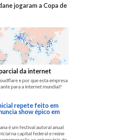
idane jogaram a Copa de
parcial da internet
loudflare e por que esta empresa
tante para a internet mundial?
nicial repete feito em
nuncia show épico em
na é um festival autoral anual
nicial na capital federal e reúne
 comemoração ao aniversário de