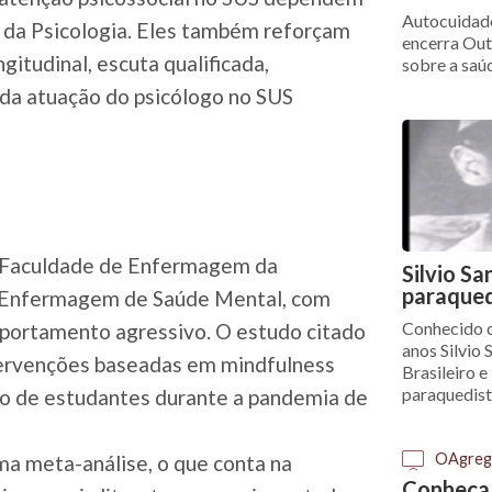
Autocuidado
o da Psicologia. Eles também reforçam
encerra Out
ngitudinal, escuta qualificada,
sobre a saú
da atuação do psicólogo no SUS
a Faculdade de Enfermagem da
Silvio Sa
paraqued
em Enfermagem de Saúde Mental, com
Conhecido 
omportamento agressivo. O estudo citado
anos Silvio 
ntervenções baseadas em mindfulness
Brasileiro e
paraquedis
co de estudantes durante a pandemia de
OAgreg
ma meta-análise, o que conta na
Conheça 