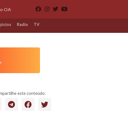
io OA
ócios
Radio
TV
partilhe este conteúdo: