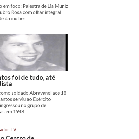
 em foco: Palestra de Lia Muniz
ubro Rosa com olhar integral
de da mulher
ntos foi de tudo, até
ista
como soldado Abravanel aos 18
Santos serviu ao Exército
 ingressou no grupo de
tas em 1948
ador TV
o Centro de