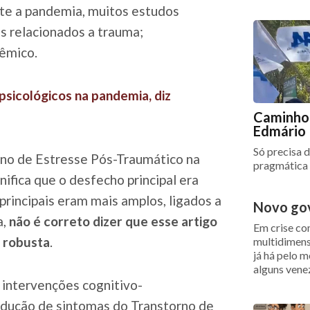
te a pandemia, muitos estudos
s relacionados a trauma;
dêmico.
psicológicos na pandemia, diz
Caminho 
Edmário
Só precisa d
rno de Estresse Pós-Traumático na
pragmática
nifica que o desfecho principal era
rincipais eram mais amplos, ligados a
Novo go
a,
não é correto dizer que esse artigo
Em crise c
 robusta
.
multidimensi
já há pelo 
alguns vene
 intervenções cognitivo-
dução de sintomas do Transtorno de