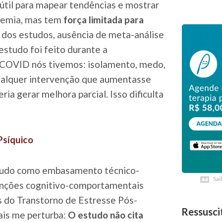
é útil para mapear tendências e mostrar
ndemia, mas tem
força limitada para
dos estudos, ausência de meta-análise
 estudo foi feito durante a
 COVID nós tivemos: isolamento, medo,
qualquer intervenção que aumentasse
ia gerar melhora parcial. Isso dificulta
Psíquico
estudo como embasamento técnico-
Sai
Sai
venções cognitivo-comportamentais
 do Transtorno de Estresse Pós-
Ressusci
ais me perturba:
O estudo não cita