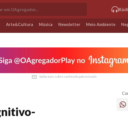
Rád
o
Arte&Cultura
Música
Newsletter
Meio Ambiente
Neg
Saiba mais sobre conteúdo patrocinado
Saiba mais sobre conteúdo patrocinado
Com
nitivo-