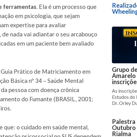
Realizad
e ferramentas
. Ela é um processo que
Wheelin
mação em psicologia, que sejam
ham expertise para avaliar
, de nada vai adiantar o seu arcabouço
licadas em um paciente bem avaliado
Grupo de
 Guia Prático de Matriciamento em
Amarelo 
ção Básica nº 34 – Saúde Mental
inscriçõ
o da pessoa com doença crônica
As inscriçõ
Estudos do
tamento do Fumante (BRASIL, 2001;
Dr. Orley Du
iros.
Palestra
 que: o cuidado em saúde mental,
Outubro
Rialma
atenção psicossocial no SUS dependem