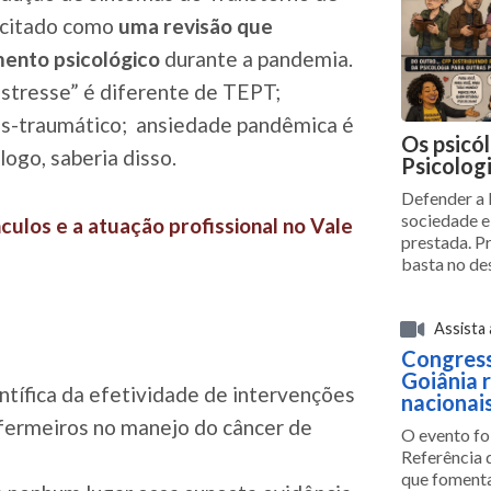
 citado como
uma revisão que
mento psicológico
durante a pandemia.
stresse” é diferente de TEPT;
ós-traumático; ansiedade pandêmica é
Os psicó
ogo, saberia disso.
Psicolog
Defender a 
sociedade e
culos e a atuação profissional no Vale
prestada. P
basta no de
Assista
Congress
Goiânia 
entífica da efetividade de intervenções
nacionai
fermeiros no manejo do câncer de
O evento fo
Referência d
que fomenta