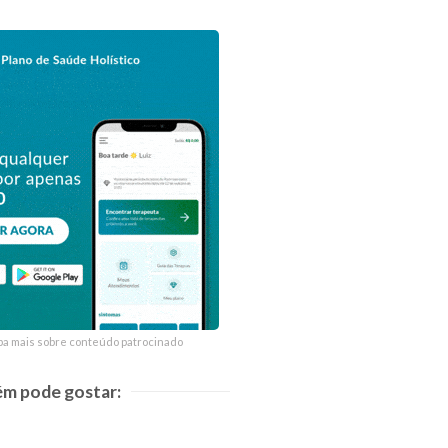
ba mais sobre conteúdo patrocinado
ba mais sobre conteúdo patrocinado
m pode gostar: