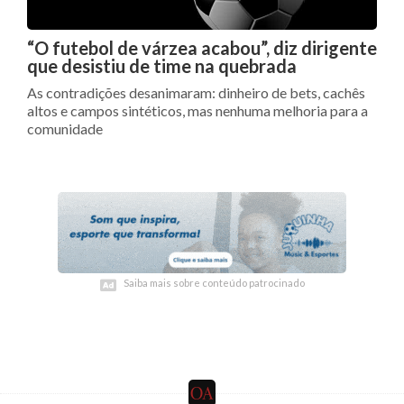
“O futebol de várzea acabou”, diz dirigente
que desistiu de time na quebrada
As contradições desanimaram: dinheiro de bets, cachês
altos e campos sintéticos, mas nenhuma melhoria para a
comunidade
Saiba mais sobre conteúdo patrocinado
Saiba mais sobre conteúdo patrocinado