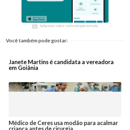
Saiba mais sobre conteúdo patrocinado
Saiba mais sobre conteúdo patrocinado
Você também pode gostar:
Janete Martins é candidata a vereadora
em Goiânia
Médico de Ceres usa modão para acalmar
criança antes de cirurgia