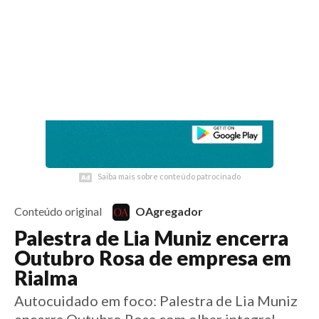
6 anos
Início
Notícias
Esportes
Artigos
Saúde
Educação
Futebol
Coluna Esportiva Valério Luiz
Saiba mais sobre conteúdo patrocinado
Saiba mais sobre conteúdo patrocinado
Conteúdo original
OAgregador
Palestra de Lia Muniz encerra
Outubro Rosa de empresa em
Rialma
Autocuidado em foco: Palestra de Lia Muniz
encerra Outubro Rosa com olhar integral