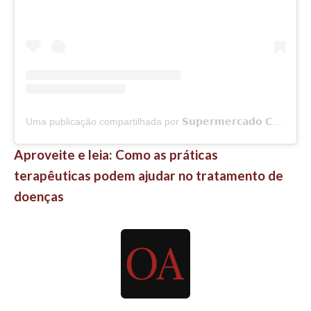
Uma publicação compartilhada por 𝗦𝘂𝗽𝗲𝗿𝗺𝗲𝗿𝗰𝗮𝗱𝗼 𝗖𝗼𝗺𝗽𝗲𝗿𝗳𝗿𝘂𝘁𝗮𝘀 (@comperfrutas.oficial)
Aproveite e leia: Como as práticas
terapêuticas podem ajudar no tratamento de
doenças