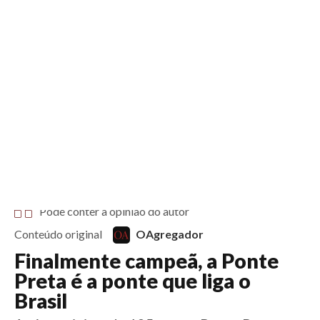
6 anos
Início
Notícias
Esportes
Artigos
Saúde
Educação
Futebol
Coluna Esportiva Valério Luiz
Saiba mais sobre conteúdo patrocinado
Saiba mais sobre conteúdo patrocinado
Pode conter a opinião do autor
Conteúdo original
OAgregador
Finalmente campeã, a Ponte
Preta é a ponte que liga o
Brasil