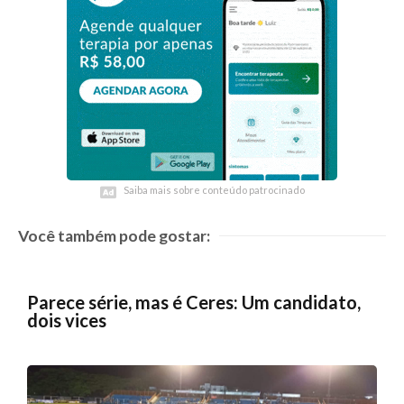
Saiba mais sobre conteúdo patrocinado
Saiba mais sobre conteúdo patrocinado
Você também pode gostar:
Parece série, mas é Ceres: Um candidato,
dois vices