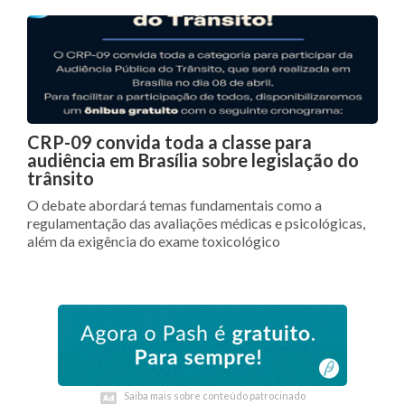
CRP-09 convida toda a classe para
audiência em Brasília sobre legislação do
trânsito
O debate abordará temas fundamentais como a
regulamentação das avaliações médicas e psicológicas,
além da exigência do exame toxicológico
Saiba mais sobre conteúdo patrocinado
Saiba mais sobre conteúdo patrocinado