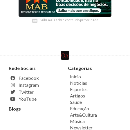
Saiba mais sobre conteúdo patrocinado
Saiba mais sobre conteúdo patrocinado
Rede Sociais
Categorias
Início
Facebook
Notícias
Instagram
Esportes
Twitter
Artigos
YouTube
Saúde
Educação
Blogs
Arte&Cultura
Música
Newsletter