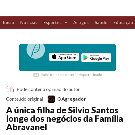
6 anos
Início
Notícias
Esportes
Artigos
Saúde
Educação
Futebol
Coluna Esportiva Valério Luiz
Saiba mais sobre conteúdo patrocinado
Saiba mais sobre conteúdo patrocinado
Pode conter a opinião do autor
Conteúdo original
OAgregador
A única filha de Silvio Santos
longe dos negócios da Família
Abravanel