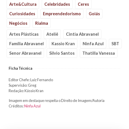
Arte&Cultura
Celebridades
Ceres
Curiosidades
Empreendedorismo
Goiás
Negócios
Rialma
Artes Plásticas
Ateliê
Cintia Abravanel
Família Abravanel
Kassio Kran
Ninfa Azul
SBT
Senor Abravanel
Silvio Santos
Thatilla Vanessa
Ficha Técnica
Editor Chefe: Luiz Fernando
Supervisão: Greg
Redação: Kássio Kran
Imagem em destaque respeita o Direito de Imagem/Autoria
Créditos:
Ninfa Azul