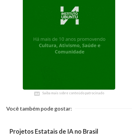
Saiba mais sobre conteúdo patrocinado
Saiba mais sobre conteúdo patrocinado
Você também pode gostar:
Projetos Estatais de IA no Brasil