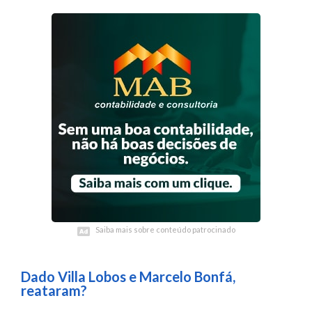
Saiba mais sobre conteúdo patrocinado
Saiba mais sobre conteúdo patrocinado
Dado Villa Lobos e Marcelo Bonfá,
reataram?