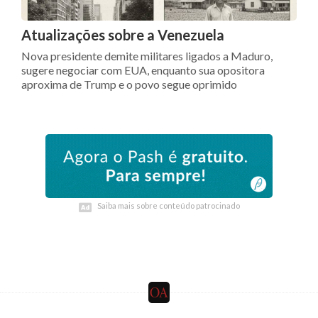
Atualizações sobre a Venezuela
Nova presidente demite militares ligados a Maduro,
sugere negociar com EUA, enquanto sua opositora
aproxima de Trump e o povo segue oprimido
Saiba mais sobre conteúdo patrocinado
Saiba mais sobre conteúdo patrocinado