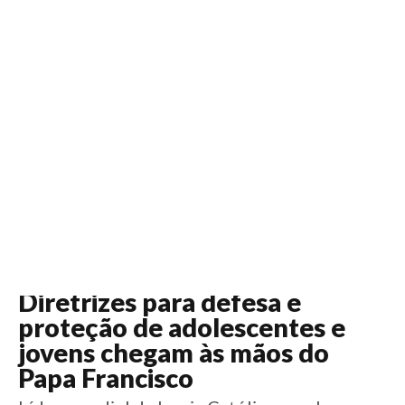
6 anos
Início
Notícias
Esportes
Artigos
Saúde
Educação
Futebol
Coluna Esportiva Valério Luiz
Saiba mais sobre conteúdo patrocinado
Saiba mais sobre conteúdo patrocinado
Este conteúdo é um repost de
Cajueiro
Diretrizes para defesa e
proteção de adolescentes e
jovens chegam às mãos do
Papa Francisco