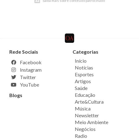
Saiba mais sobre conteúdo patrocinado
Saiba mais sobre conteúdo patrocinado
Rede Sociais
Categorias
Início
Facebook
Notícias
Instagram
Esportes
Twitter
Artigos
YouTube
Saúde
Educação
Blogs
Arte&Cultura
Música
Newsletter
Meio Ambiente
Negócios
Radio