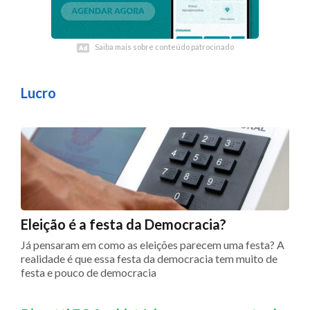
Saiba mais sobre conteúdo patrocinado
Saiba mais sobre conteúdo patrocinado
Lucro
Eleição é a festa da Democracia?
Já pensaram em como as eleições parecem uma festa? A
realidade é que essa festa da democracia tem muito de
festa e pouco de democracia