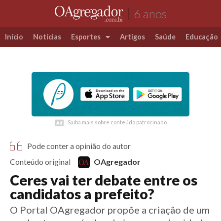
6 anos
Início
Notícias
Esportes
Artigos
Saúde
Educação
Futebol
Coluna Esportiva Valério Luiz
Saiba mais sobre conteúdo patrocinado
Saiba mais sobre conteúdo patrocinado
Pode conter a opinião do autor
Conteúdo original
OAgregador
Ceres vai ter debate entre os
candidatos a prefeito?
O Portal OAgregador propõe a criação de um