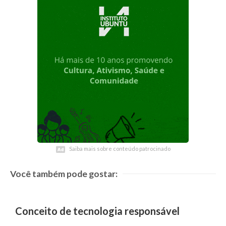
Saiba mais sobre conteúdo patrocinado
Saiba mais sobre conteúdo patrocinado
Você também pode gostar:
Conceito de tecnologia responsável